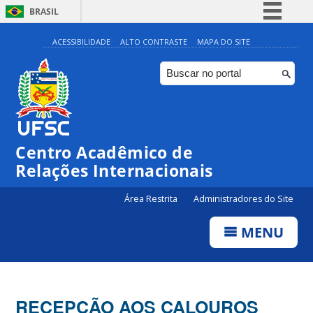
BRASIL
Simplifique!
ACESSIBILIDADE
ALTO CONTRASTE
MAPA DO SITE
Comunica BR
Participe
Acesso à informação
Legislação
Centro Acadêmico de
Canais
Relações Internacionais
Área Restrita
Administradores do Site
MENU
RECEPÇÃO AOS CALOUROS